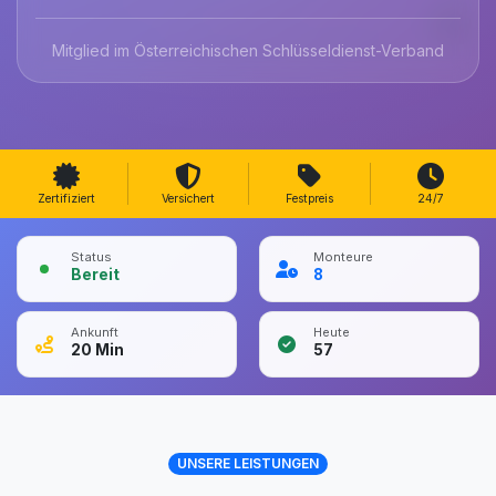
Mitglied im Österreichischen Schlüsseldienst-Verband
Zertifiziert
Versichert
Festpreis
24/7
Status
Monteure
Bereit
8
Ankunft
Heute
20
Min
57
UNSERE LEISTUNGEN