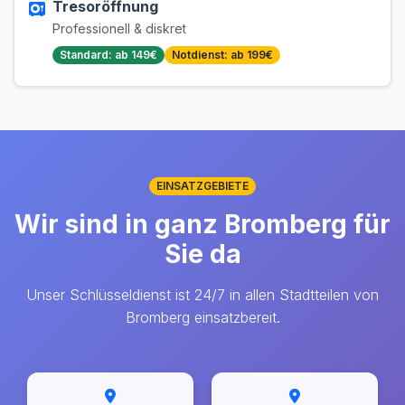
Tresoröffnung
Professionell & diskret
Standard: ab 149€
Notdienst: ab 199€
EINSATZGEBIETE
Wir sind in ganz Bromberg für
Sie da
Unser Schlüsseldienst ist 24/7 in allen Stadtteilen von
Bromberg einsatzbereit.