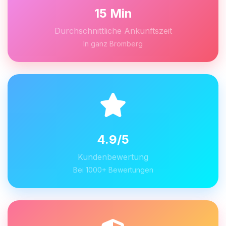
15 Min
Durchschnittliche Ankunftszeit
In ganz Bromberg
4.9/5
Kundenbewertung
Bei 1000+ Bewertungen