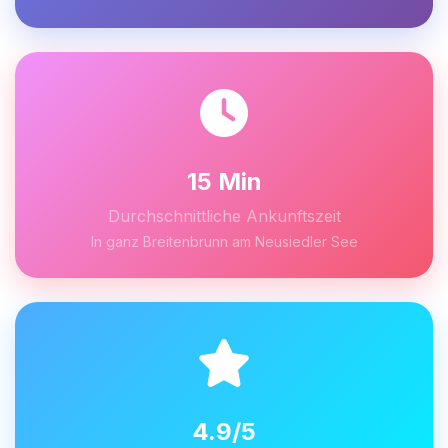
15 Min
Durchschnittliche Ankunftszeit
In ganz Breitenbrunn am Neusiedler See
4.9/5