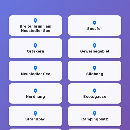
Breitenbrunn am
Seeufer
Neusiedler See
Ortskern
Gewerbegebiet
Neusiedler See
Südhang
Nordhang
Bootsgasse
Strandbad
Campingplatz