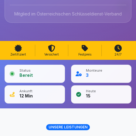
Mitglied im Österreichischen Schlüsseldienst-Verband
Zertifiziert
Versichert
Festpreis
24/7
Status
Monteure
Bereit
3
Ankunft
Heute
12
Min
15
UNSERE LEISTUNGEN