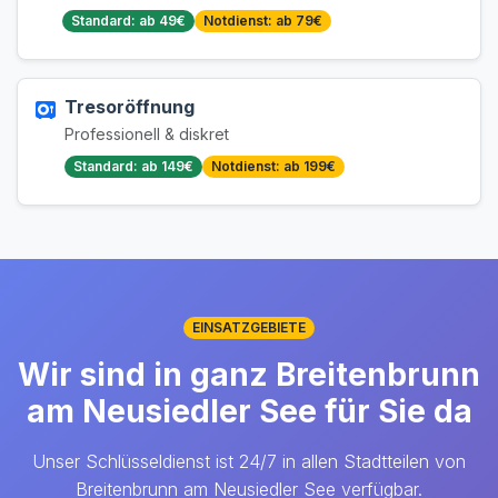
Standard: ab 49€
Notdienst: ab 79€
Tresoröffnung
Professionell & diskret
Standard: ab 149€
Notdienst: ab 199€
EINSATZGEBIETE
Wir sind in ganz Breitenbrunn
am Neusiedler See für Sie da
Unser Schlüsseldienst ist 24/7 in allen Stadtteilen von
Breitenbrunn am Neusiedler See verfügbar.