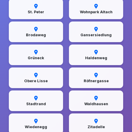
St. Peter
Wohnpark Altach
Brodaweg
Gansersiedlung
Grüneck
Haldenweg
Obere Lisse
Röfnergasse
Stadtrand
Waldhausen
Wiedenegg
Zitadelle