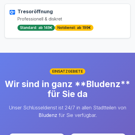
Tresoröffnung
Professionell & diskret
Standard: ab 149€
Notdienst: ab 199€
EINSATZGEBIETE
Wir sind in ganz **Bludenz**
für Sie da
Unser Schlüsseldienst ist 24/7 in allen Stadtteilen von
Bludenz
für Sie verfügbar.