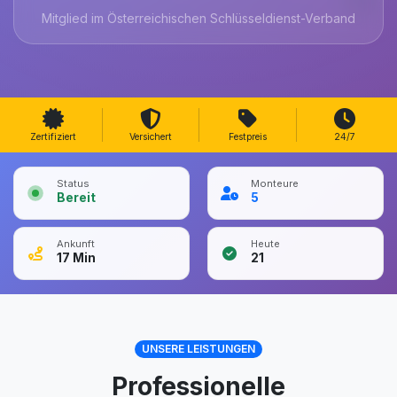
Mitglied im Österreichischen Schlüsseldienst-Verband
Zertifiziert
Versichert
Festpreis
24/7
Status
Monteure
Bereit
5
Ankunft
Heute
17
Min
21
UNSERE LEISTUNGEN
Professionelle