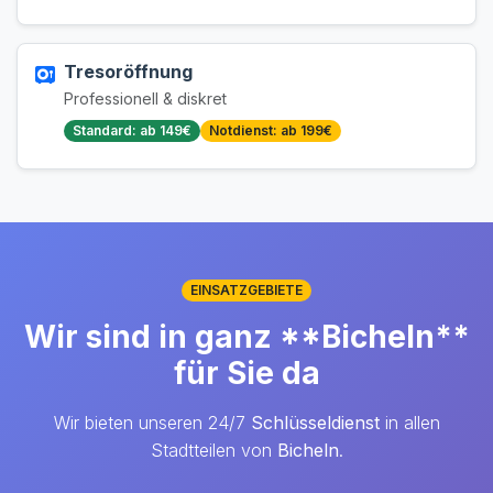
Tresoröffnung
Professionell & diskret
Standard: ab 149€
Notdienst: ab 199€
EINSATZGEBIETE
Wir sind in ganz **Bicheln**
für Sie da
Wir bieten unseren 24/7
Schlüsseldienst
in allen
Stadtteilen von
Bicheln
.