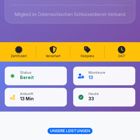
Mitglied im Österreichischen Schlüsseldienst-Verband
Zertifiziert
Versichert
Festpreis
24/7
Status
Monteure
Bereit
13
Ankunft
Heute
13
Min
33
UNSERE LEISTUNGEN