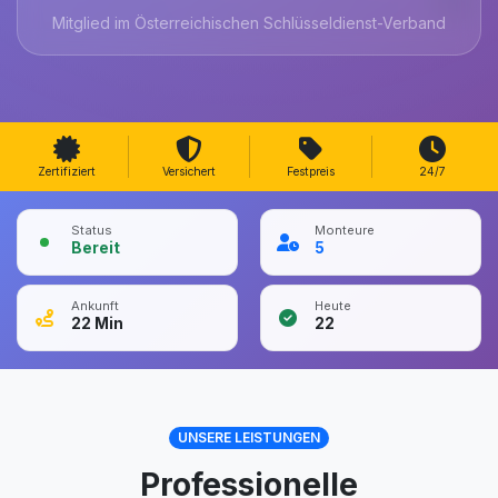
Mitglied im Österreichischen Schlüsseldienst-Verband
Zertifiziert
Versichert
Festpreis
24/7
Status
Monteure
Bereit
5
Ankunft
Heute
22
Min
22
UNSERE LEISTUNGEN
Professionelle