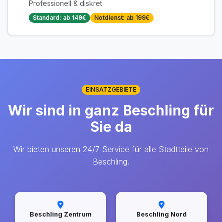
Professionell & diskret
Standard: ab 149€
Notdienst: ab 199€
EINSATZGEBIETE
Wir sind in ganz Beschling für
Sie da
Wir bieten unseren 24/7 Service für alle Stadtteile von
Beschling.
Beschling Zentrum
Beschling Nord