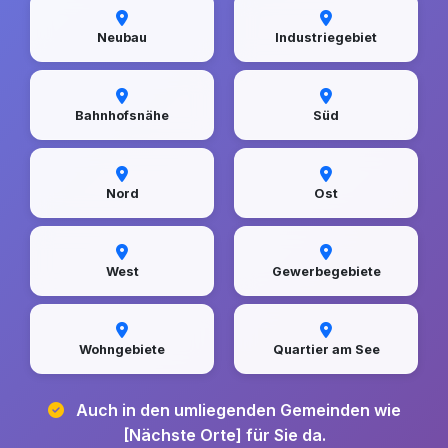
Neubau
Industriegebiet
Bahnhofsnähe
Süd
Nord
Ost
West
Gewerbegebiete
Wohngebiete
Quartier am See
Auch in den umliegenden Gemeinden wie
[Nächste Orte] für Sie da.