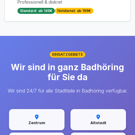
Professionell & diskret
Standard: ab 149€
Notdienst: ab 199€
EINSATZGEBIETE
Wir sind in ganz Badhöring
für Sie da
Wir sind 24/7 für alle Stadtteile in Badhöring verfügbar.
Zentrum
Altstadt