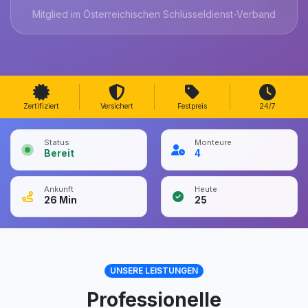
Mitglied im Österreichischen Schlüsseldienst-Verband
Zertifiziert
Versichert
Festpreis
24/7
Status
Monteure
Bereit
4
Ankunft
Heute
26
Min
25
UNSERE LEISTUNGEN
Professionelle