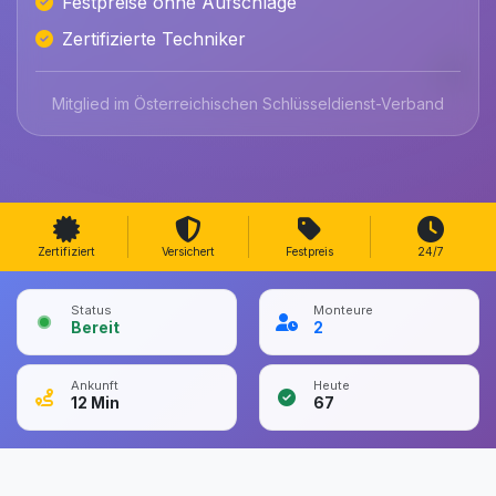
Festpreise ohne Aufschläge
Zertifizierte Techniker
Mitglied im Österreichischen Schlüsseldienst-Verband
Zertifiziert
Versichert
Festpreis
24/7
Status
Monteure
Bereit
2
Ankunft
Heute
12
Min
67