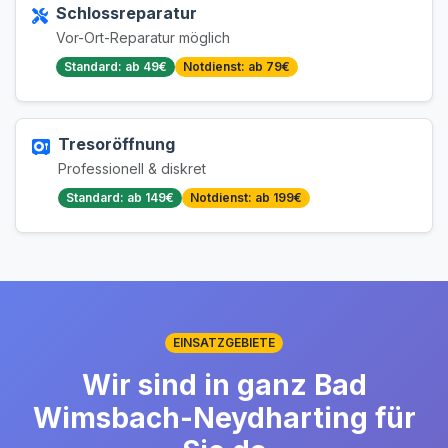
Schlossreparatur
Vor-Ort-Reparatur möglich
Standard: ab 49€
Notdienst: ab 79€
Tresoröffnung
Professionell & diskret
Standard: ab 149€
Notdienst: ab 199€
EINSATZGEBIETE
Wir sind in ganz Bad
Wimsbach-Neydharting für