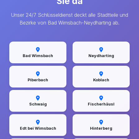
Sie da
Unser 24/7 Schlüsseldienst deckt alle Stadtteile und
Bezirke von Bad Wimsbach-Neydharting ab.
Bad Wimsbach
Neydharting
Piberbach
Koblach
Schwaig
Fischerhäusl
Edt bei Wimsbach
Hinterberg