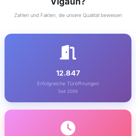
Vigaun?
Zahlen und Fakten, die unsere Qualität beweisen
12.847
Erfolgreiche Türöffnungen
Seit 2009