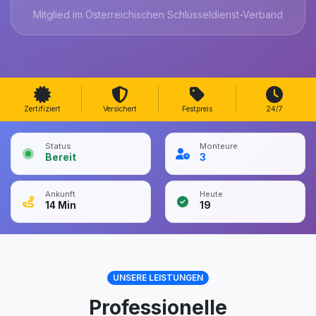
Mitglied im Österreichischen Schlüsseldienst-Verband
Zertifiziert
Versichert
Festpreis
24/7
Status
Monteure
Bereit
3
Ankunft
Heute
14
Min
19
UNSERE LEISTUNGEN
Professionelle