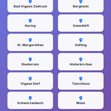
Bad Vigaun Zentrum
Bergheim
Kuring
Sonndörfl
St. Margarethen
Gafling
Riederrain
Hinterkirchen
Vigaun Dorf
Talschluss
Schwarzenbach
Moos