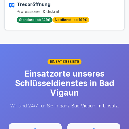
Tresoröffnung
Professionell & diskret
Standard: ab 149€
Notdienst: ab 199€
EINSATZGEBIETE
Einsatzorte unseres
Schlüsseldienstes in Bad
Vigaun
Wir sind 24/7 für Sie in ganz Bad Vigaun im Einsatz.