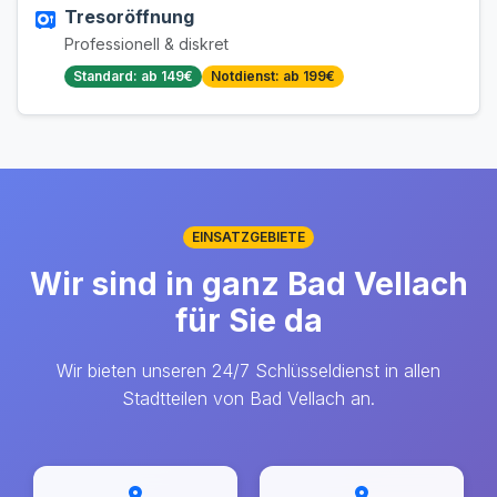
Tresoröffnung
Professionell & diskret
Standard: ab 149€
Notdienst: ab 199€
EINSATZGEBIETE
Wir sind in ganz Bad Vellach
für Sie da
Wir bieten unseren 24/7 Schlüsseldienst in allen
Stadtteilen von Bad Vellach an.