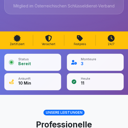
Mitglied im Österreichischen Schlüsseldienst-Verband
Zertifiziert
Versichert
Festpreis
24/7
Status
Monteure
Bereit
3
Ankunft
Heute
10
Min
11
UNSERE LEISTUNGEN
Professionelle