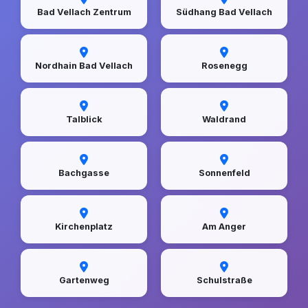
Bad Vellach Zentrum
Südhang Bad Vellach
Nordhain Bad Vellach
Rosenegg
Talblick
Waldrand
Bachgasse
Sonnenfeld
Kirchenplatz
Am Anger
Gartenweg
Schulstraße