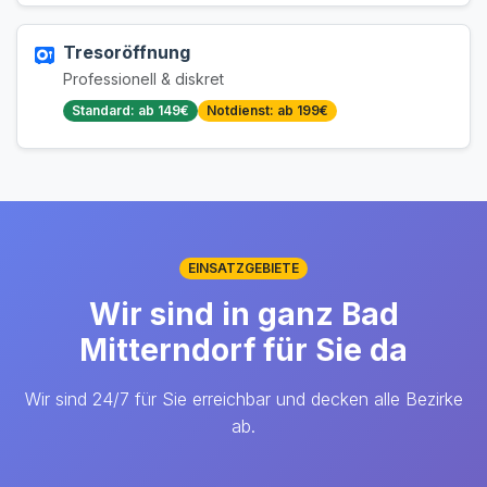
Tresoröffnung
Professionell & diskret
Standard: ab 149€
Notdienst: ab 199€
EINSATZGEBIETE
Wir sind in ganz Bad
Mitterndorf für Sie da
Wir sind 24/7 für Sie erreichbar und decken alle Bezirke
ab.