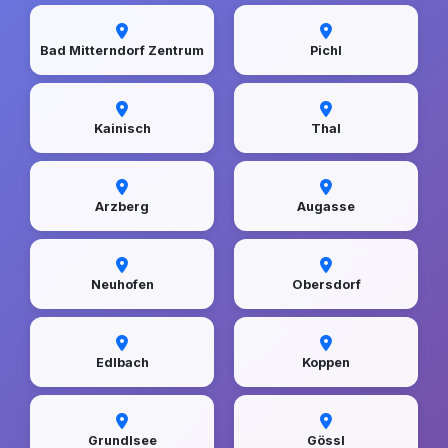
Bad Mitterndorf Zentrum
Pichl
Kainisch
Thal
Arzberg
Augasse
Neuhofen
Obersdorf
Edlbach
Koppen
Grundlsee
Gössl