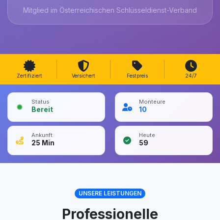
Mitglied im Österreichischen Schlüsseldienst-Verband
Zertifiziert
Versichert
Festpreis
24/7
Status
Monteure
Bereit
10
Ankunft
Heute
25
Min
59
UNSERE LEISTUNGEN
Professionelle