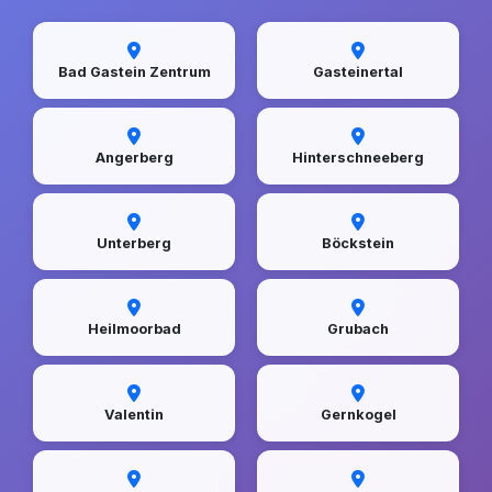
Bad Gastein Zentrum
Gasteinertal
Angerberg
Hinterschneeberg
Unterberg
Böckstein
Heilmoorbad
Grubach
Valentin
Gernkogel