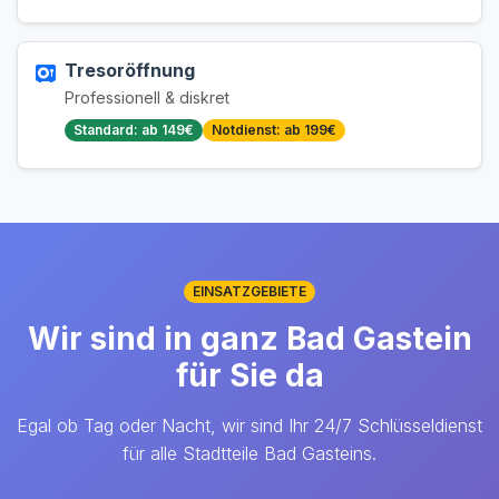
Tresoröffnung
Professionell & diskret
Standard: ab 149€
Notdienst: ab 199€
EINSATZGEBIETE
Wir sind in ganz Bad Gastein
für Sie da
Egal ob Tag oder Nacht, wir sind Ihr 24/7 Schlüsseldienst
für alle Stadtteile Bad Gasteins.