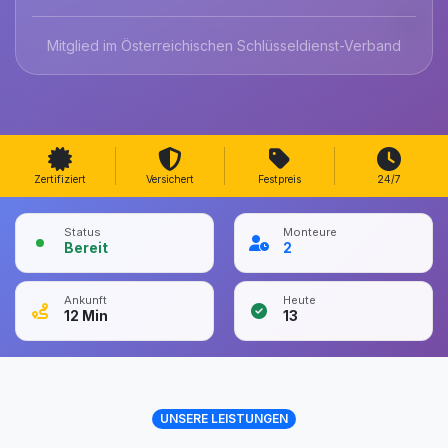
Mitglied im Österreichischen Schlüsseldienst-Verband
Zertifiziert
Versichert
Festpreis
24/7
Status
Monteure
Bereit
2
Ankunft
Heute
12
Min
13
UNSERE LEISTUNGEN