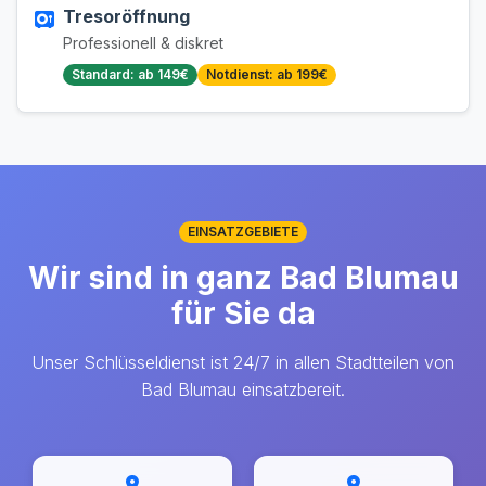
Tresoröffnung
Professionell & diskret
Standard: ab 149€
Notdienst: ab 199€
EINSATZGEBIETE
Wir sind in ganz Bad Blumau
für Sie da
Unser Schlüsseldienst ist 24/7 in allen Stadtteilen von
Bad Blumau einsatzbereit.