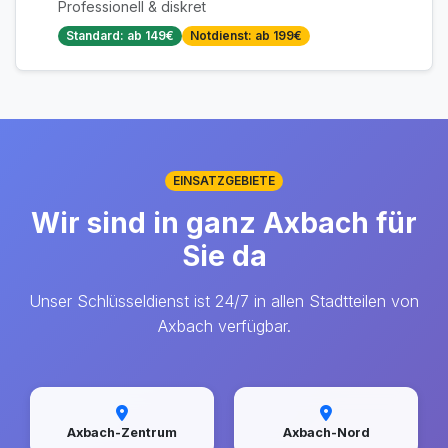
Professionell & diskret
Standard: ab 149€
Notdienst: ab 199€
EINSATZGEBIETE
Wir sind in ganz Axbach für
Sie da
Unser Schlüsseldienst ist 24/7 in allen Stadtteilen von
Axbach verfügbar.
Axbach-Zentrum
Axbach-Nord