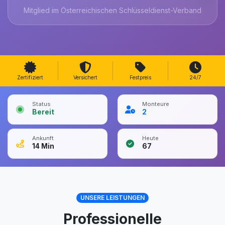
Mitglied im Österreichischen Schlüsseldienst-Verband
Zertifiziert
Versichert
Festpreis
24/7
Status
Monteure
Bereit
2
Ankunft
Heute
14
Min
67
UNSERE LEISTUNGEN
Professionelle