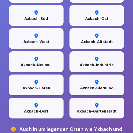
Axbach-Süd
Axbach-Ost
Axbach-West
Axbach-Altstadt
Axbach-Neubau
Axbach-Industrie
Axbach-Hafen
Axbach-Siedlung
Axbach-Dorf
Axbach-Gartenstadt
Auch in umliegenden Orten wie Yxbach und