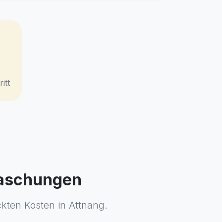
itt
raschungen
ckten Kosten in Attnang.