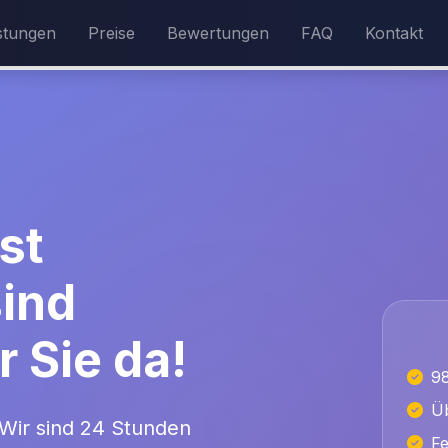
stungen
Preise
Bewertungen
FAQ
Kontakt
st
sind
r Sie da!
9
Üb
. Wir sind 24 Stunden
Fe