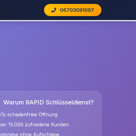
06703091097
Warum RAPID Schlüsseldienst?
8% schadenfreie Öffnung
er 15.000 zufriedene Kunden
stpreise ohne Aufschläge