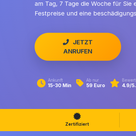
am Tag, 7 Tage die Woche für Sie e
Festpreise und eine beschädigungs
JETZT
ANRUFEN
Ankunft
Ab nur
Bewert
15-30 Min
59 Euro
4.9/5
Zertifiziert