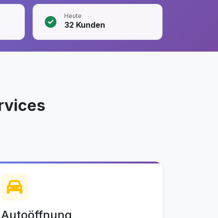
Heute
32
Kunden
rvices
Autoöffnung