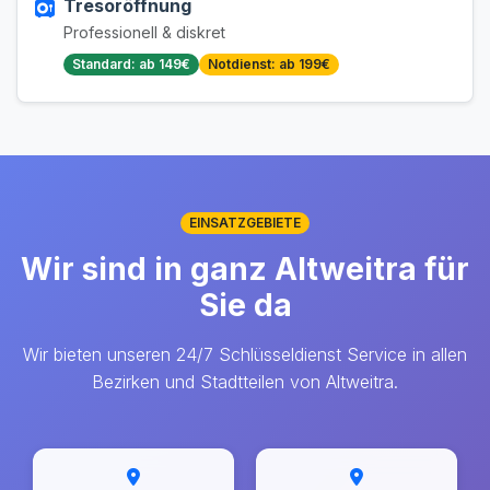
Tresoröffnung
Professionell & diskret
Standard: ab 149€
Notdienst: ab 199€
EINSATZGEBIETE
Wir sind in ganz Altweitra für
Sie da
Wir bieten unseren 24/7 Schlüsseldienst Service in allen
Bezirken und Stadtteilen von Altweitra.