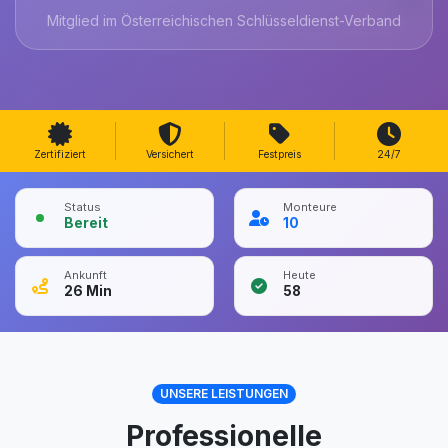
Mitglied im Österreichischen Schlüsseldienst-Verband
Zertifiziert
Versichert
Festpreis
24/7
Status
Monteure
Bereit
10
Ankunft
Heute
26
Min
58
UNSERE LEISTUNGEN
Professionelle