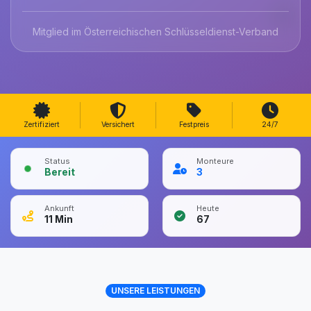
Mitglied im Österreichischen Schlüsseldienst-Verband
Zertifiziert
Versichert
Festpreis
24/7
Status
Monteure
Bereit
3
Ankunft
Heute
11
Min
67
UNSERE LEISTUNGEN