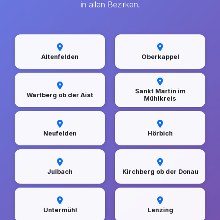
in allen Bezirken.
Altenfelden
Oberkappel
Sankt Martin im
Wartberg ob der Aist
Mühlkreis
Neufelden
Hörbich
Julbach
Kirchberg ob der Donau
Untermühl
Lenzing