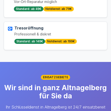
Vor-Ort-Reparatur möglich
Standard: ab 49€
Notdienst: ab 79€
Tresoröffnung
Professionell & diskret
Standard: ab 149€
Notdienst: ab 199€
EINSATZGEBIETE
Wir sind in ganz Altnagelberg
für Sie da
Ihr Schlüsseldienst in Altnagelberg ist 24/7 einsatzbereit