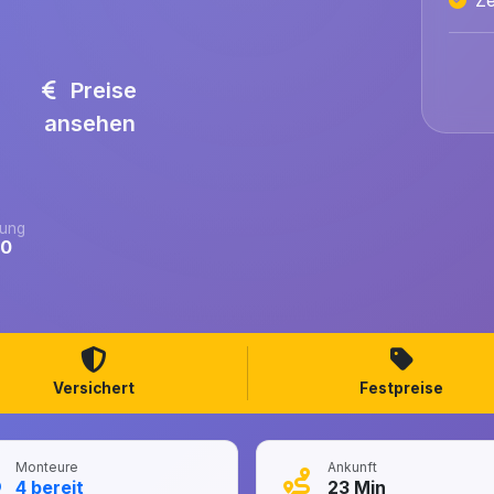
Preise
ansehen
ung
.0
Versichert
Festpreise
Monteure
Ankunft
4
bereit
23
Min