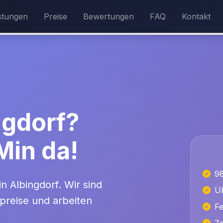
stungen
Preise
Bewertungen
FAQ
Kontakt
ngdorf?
 Min da!
9
in Albingdorf. Wir sind
Üb
preise und arbeiten
Fe
Ze