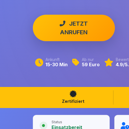
JETZT
ANRUFEN
Ankunft
Ab nur
Bewert
15-30 Min
59 Euro
4.9/5
Zertifiziert
Status
Einsatzbereit