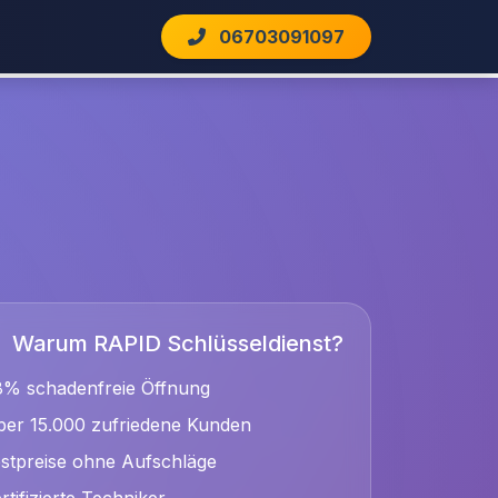
06703091097
Warum RAPID Schlüsseldienst?
8% schadenfreie Öffnung
er 15.000 zufriedene Kunden
stpreise ohne Aufschläge
rtifizierte Techniker