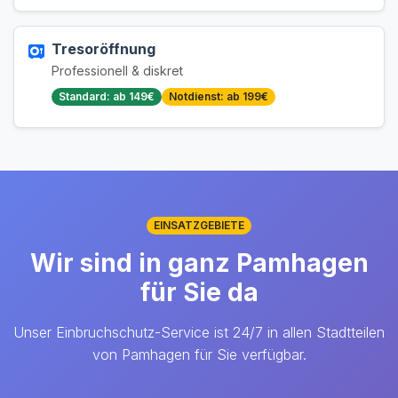
Tresoröffnung
Professionell & diskret
Standard: ab 149€
Notdienst: ab 199€
EINSATZGEBIETE
Wir sind in ganz Pamhagen
für Sie da
Unser Einbruchschutz-Service ist 24/7 in allen Stadtteilen
von Pamhagen für Sie verfügbar.