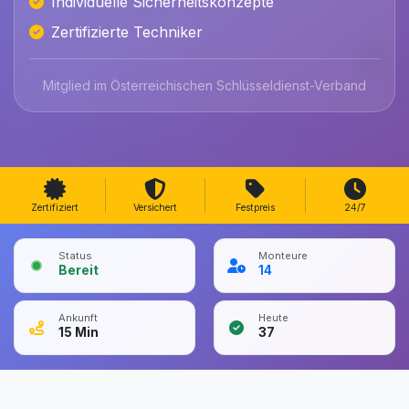
Individuelle Sicherheitskonzepte
Zertifizierte Techniker
Mitglied im Österreichischen Schlüsseldienst-Verband
Zertifiziert
Versichert
Festpreis
24/7
Status
Monteure
Bereit
14
Ankunft
Heute
15
Min
37