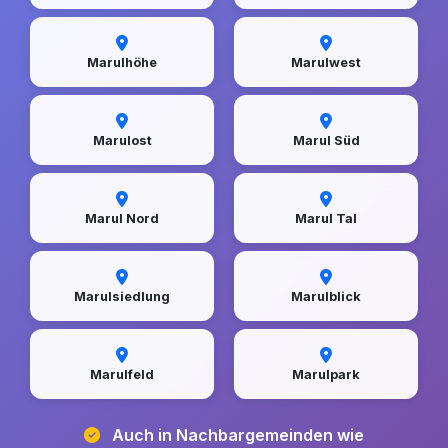
Marulhöhe
Marulwest
Marulost
Marul Süd
Marul Nord
Marul Tal
Marulsiedlung
Marulblick
Marulfeld
Marulpark
Auch in Nachbargemeinden wie