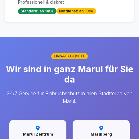
Professionell & diskret
Standard: ab 149€
Notdienst: ab 199€
EINSATZGEBIETE
Wir sind in ganz Marul für Sie
da
24/7 Service für Einbruchschutz in allen Stadtteilen von
Marul.
Marul Zentrum
Marulberg