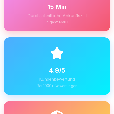
15 Min
Durchschnittliche Ankunftszeit
In ganz Marul
4.9/5
Kundenbewertung
Bei 1000+ Bewertungen