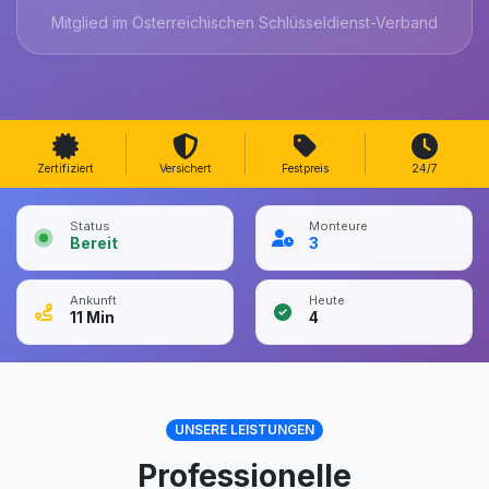
Mitglied im Österreichischen Schlüsseldienst-Verband
Zertifiziert
Versichert
Festpreis
24/7
Status
Monteure
Bereit
3
Ankunft
Heute
11
Min
4
UNSERE LEISTUNGEN
Professionelle