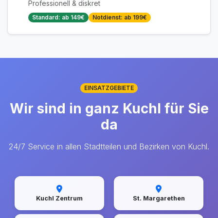
Professionell & diskret
Standard: ab 149€
Notdienst: ab 199€
EINSATZGEBIETE
Wir sind in ganz Kuchl für Sie
da
24/7 Service in allen Stadtteilen und Bezirken von Kuchl.
Kuchl Zentrum
St. Margarethen