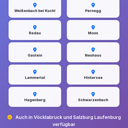
Weißenbach bei Kuchl
Pernegg
Radau
Moos
Gastein
Neuhaus
Lammertal
Hintersee
Hagenberg
Schwarzenbach
Auch in Vöcklabruck und Salzburg Laufenburg
verfügbar