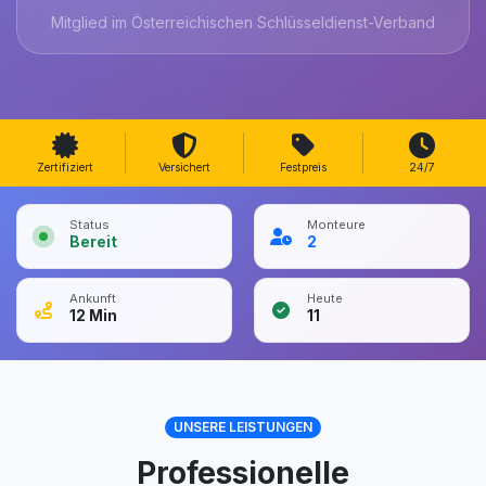
Mitglied im Österreichischen Schlüsseldienst-Verband
Zertifiziert
Versichert
Festpreis
24/7
Status
Monteure
Bereit
2
Ankunft
Heute
12
Min
11
UNSERE LEISTUNGEN
Professionelle