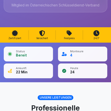
Mitglied im Österreichischen Schlüsseldienst-Verband
Zertifiziert
Versichert
Festpreis
24/7
Status
Monteure
Bereit
4
Ankunft
Heute
22
Min
24
UNSERE LEISTUNGEN
Professionelle