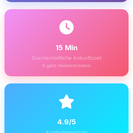
15 Min
Durchschnittliche Ankunftszeit
In ganz Heidenreichstein
4.9/5
Kundenbewertung