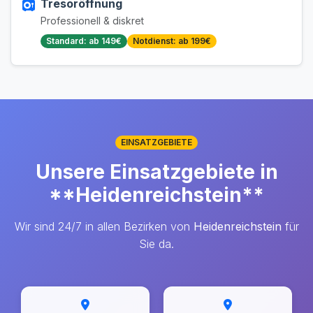
Tresoröffnung
Professionell & diskret
Standard: ab 149€
Notdienst: ab 199€
EINSATZGEBIETE
Unsere Einsatzgebiete in
**Heidenreichstein**
Wir sind 24/7 in allen Bezirken von
Heidenreichstein
für
Sie da.