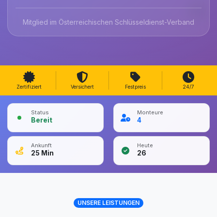
Mitglied im Österreichischen Schlüsseldienst-Verband
Zertifiziert
Versichert
Festpreis
24/7
Status
Monteure
Bereit
4
Ankunft
Heute
25
Min
26
UNSERE LEISTUNGEN