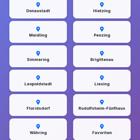
Donaustadt
Hietzing
Meidling
Penzing
Simmering
Brigittenau
Leopoldstadt
Liesing
Floridsdorf
Rudolfsheim-Fünfhaus
Währing
Favoriten