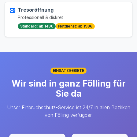
Tresoröffnung
Professionell & diskret
Standard: ab 149€
Notdienst: ab 199€
EINSATZGEBIETE
Wir sind in ganz Fölling für
Sie da
Unser Einbruchschutz-Service ist 24/7 in allen Bezirken
von Fölling verfügbar.