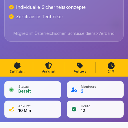
Individuelle Sicherheitskonzepte
Zertifizierte Techniker
Mitglied im Österreichischen Schlüsseldienst-Verband
Zertifiziert
Versichert
Festpreis
24/7
Status
Monteure
Bereit
2
Ankunft
Heute
10
Min
12