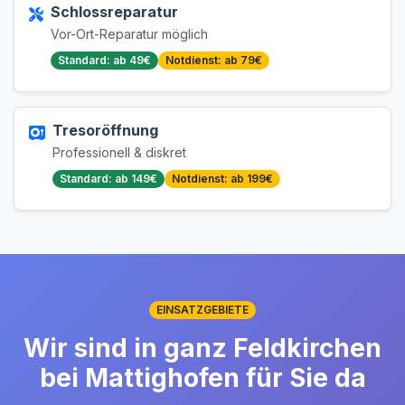
Schlossreparatur
Vor-Ort-Reparatur möglich
Standard: ab 49€
Notdienst: ab 79€
Tresoröffnung
Professionell & diskret
Standard: ab 149€
Notdienst: ab 199€
EINSATZGEBIETE
Wir sind in ganz Feldkirchen
bei Mattighofen für Sie da