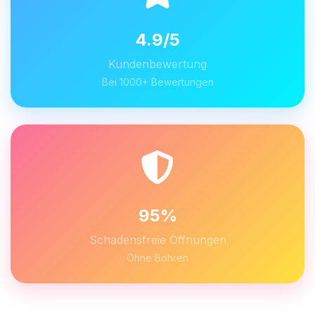
4.9/5
Kundenbewertung
Bei 1000+ Bewertungen
95%
Schadensfreie Öffnungen
Ohne Bohren