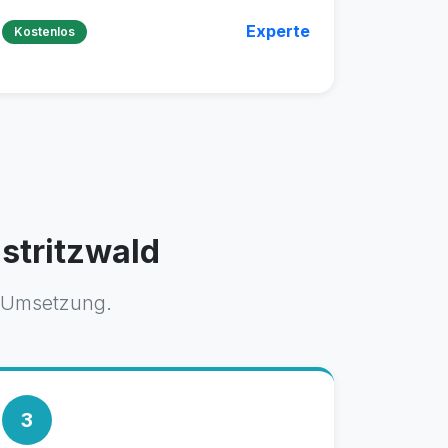
Experte
Kostenlos
istritzwald
e Umsetzung.
3