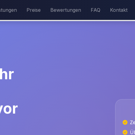
stungen
Preise
Bewertungen
FAQ
Kontakt
hr
vor
Ze
Üb