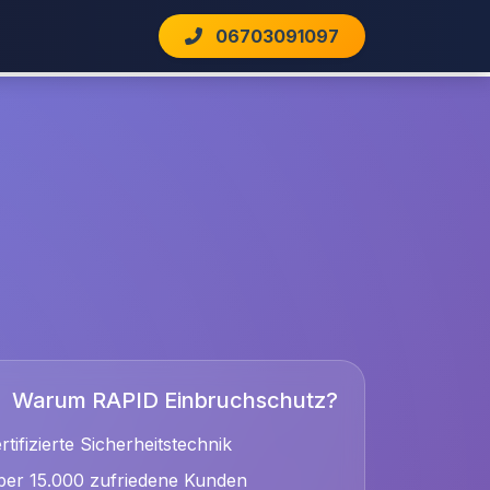
06703091097
Warum RAPID Einbruchschutz?
rtifizierte Sicherheitstechnik
er 15.000 zufriedene Kunden