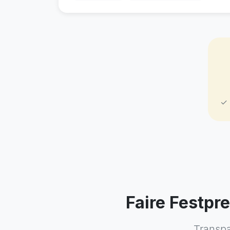
✓ 
Faire Festpr
Transpa