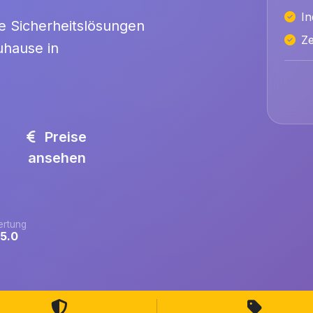
In
rte Sicherheitslösungen
Ze
uhause in
Preise
ansehen
rtung
/5.0