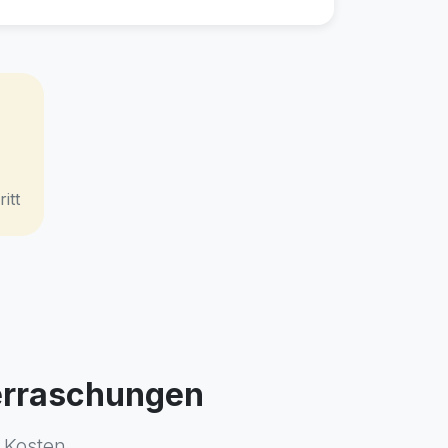
itt
berraschungen
 Kosten.