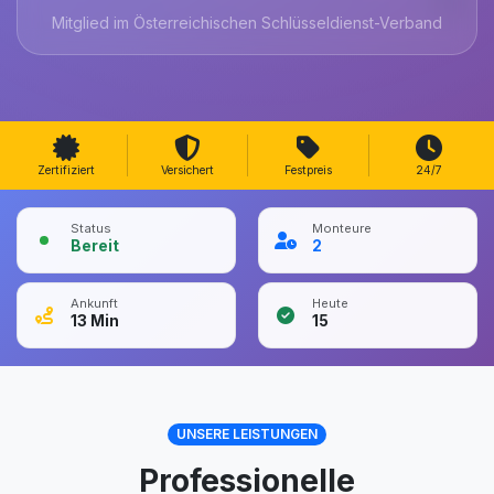
Mitglied im Österreichischen Schlüsseldienst-Verband
Zertifiziert
Versichert
Festpreis
24/7
Status
Monteure
Bereit
2
Ankunft
Heute
13
Min
15
UNSERE LEISTUNGEN
Professionelle