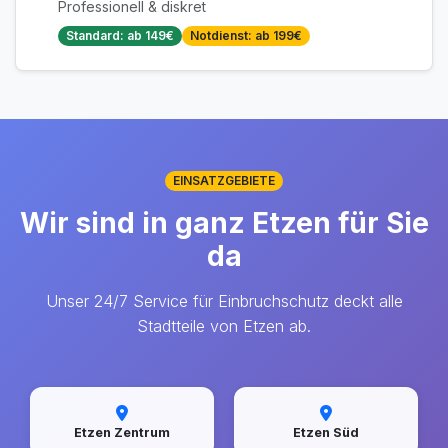
Professionell & diskret
Standard: ab 149€
Notdienst: ab 199€
EINSATZGEBIETE
Wir sind in ganz Etzen für Sie
da
Unser 24/7 Service für Einbruchschutz deckt alle
Stadtteile von Etzen ab.
Etzen Zentrum
Etzen Süd