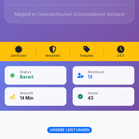
Mitglied im Österreichischen Schlüsseldienst-Verband
Zertifiziert
Versichert
Festpreis
24/7
Status
Monteure
Bereit
13
Ankunft
Heute
14
Min
43
UNSERE LEISTUNGEN