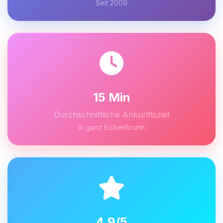
Seit 2009
15 Min
Durchschnittliche Ankunftszeit
In ganz Eichenbrunn
4.9/5