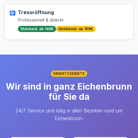
Tresoröffnung
Professionell & diskret
Standard: ab 149€
Notdienst: ab 199€
EINSATZGEBIETE
Wir sind in ganz Eichenbrunn
für Sie da
24/7 Service und tätig in allen Bezirken rund um
Eichenbrunn.