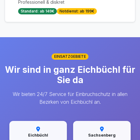
Professionell & diskret
Standard: ab 149€
Notdienst: ab 199€
EINSATZGEBIETE
Wir sind in ganz Eichbüchl für
Sie da
Wir bieten 24/7 Service für Einbruchschutz in allen
Bezirken von Eichbüchl an.
Eichbüchl
Sachsenberg