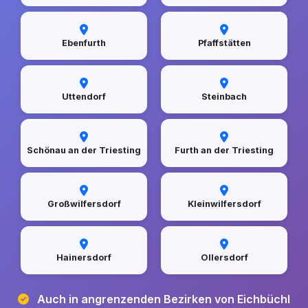
Ebenfurth
Pfaffstätten
Uttendorf
Steinbach
Schönau an der Triesting
Furth an der Triesting
Großwilfersdorf
Kleinwilfersdorf
Hainersdorf
Ollersdorf
Auch in angrenzenden Bezirken von Eichbüchl