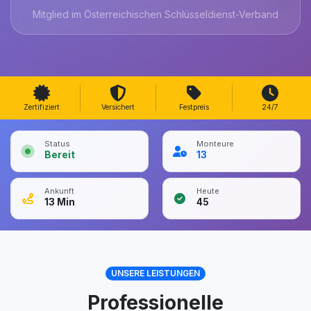
Mitglied im Österreichischen Schlüsseldienst-Verband
Zertifiziert
Versichert
Festpreis
24/7
Status
Monteure
Bereit
13
Ankunft
Heute
13
Min
45
UNSERE LEISTUNGEN
Professionelle