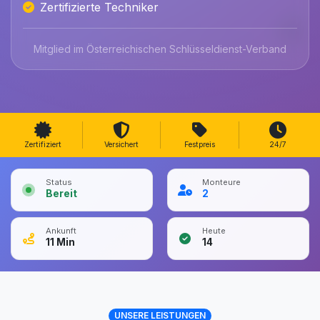
Zertifizierte Techniker
Mitglied im Österreichischen Schlüsseldienst-Verband
Zertifiziert
Versichert
Festpreis
24/7
Status
Monteure
Bereit
2
Ankunft
Heute
11
Min
14
UNSERE LEISTUNGEN