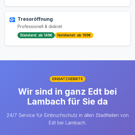
Tresoröffnung
Professionell & diskret
Standard: ab 149€
Notdienst: ab 199€
EINSATZGEBIETE
Wir sind in ganz Edt bei
Lambach für Sie da
24/7 Service für Einbruchschutz in allen Stadtteilen von
Edt bei Lambach.