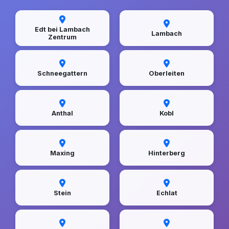
Edt bei Lambach
Lambach
Zentrum
Schneegattern
Oberleiten
Anthal
Kobl
Maxing
Hinterberg
Stein
Echlat