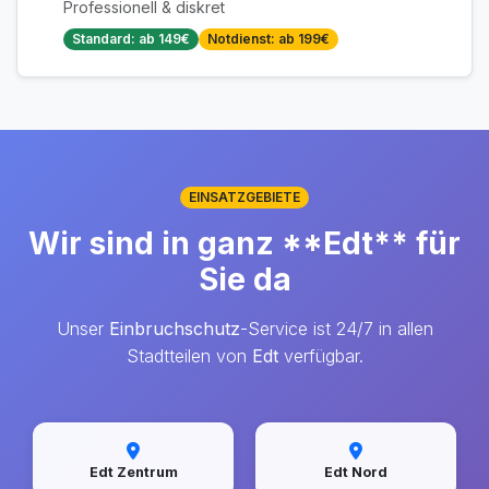
Professionell & diskret
Standard: ab 149€
Notdienst: ab 199€
EINSATZGEBIETE
Wir sind in ganz **Edt** für
Sie da
Unser
Einbruchschutz
-Service ist 24/7 in allen
Stadtteilen von
Edt
verfügbar.
Edt Zentrum
Edt Nord