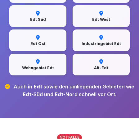
Edt Süd
Edt West
Edt Ost
Industriegebiet Edt
Wohngebiet Edt
Alt-Edt
Auch in
Edt
sowie den umliegenden Gebieten wie
Edt
-Süd und
Edt
-Nord schnell vor Ort.
NOTFÄLLE