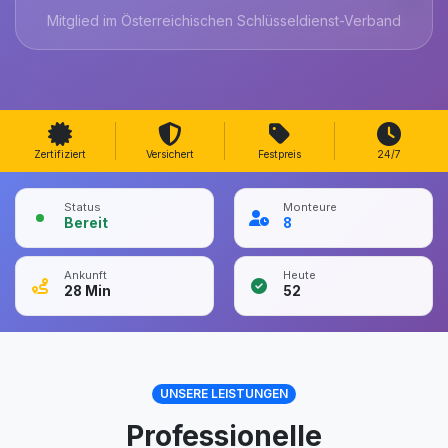
Mitglied im Österreichischen Schlüsseldienst-Verband
Zertifiziert
Versichert
Festpreis
24/7
Status
Monteure
Bereit
8
Ankunft
Heute
28
Min
52
UNSERE LEISTUNGEN
Professionelle