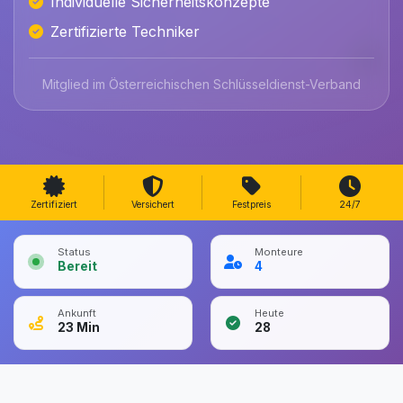
Individuelle Sicherheitskonzepte
Zertifizierte Techniker
Mitglied im Österreichischen Schlüsseldienst-Verband
Zertifiziert
Versichert
Festpreis
24/7
Status
Monteure
Bereit
4
Ankunft
Heute
23
Min
28