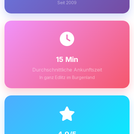
Seit 2009
15 Min
Durchschnittliche Ankunftszeit
In ganz Edlitz im Burgenland