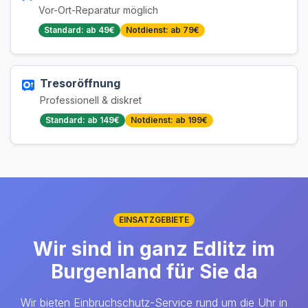
Vor-Ort-Reparatur möglich
Standard: ab 49€
Notdienst: ab 79€
Tresoröffnung
Professionell & diskret
Standard: ab 149€
Notdienst: ab 199€
EINSATZGEBIETE
Wir sind in ganz Edlitz im
Burgenland für Sie da
Wir bieten Einbruchschutz-Service rund um die Uhr in