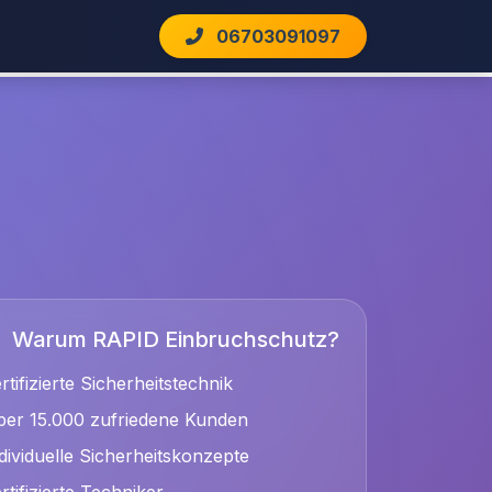
06703091097
Warum RAPID Einbruchschutz?
rtifizierte Sicherheitstechnik
er 15.000 zufriedene Kunden
dividuelle Sicherheitskonzepte
rtifizierte Techniker