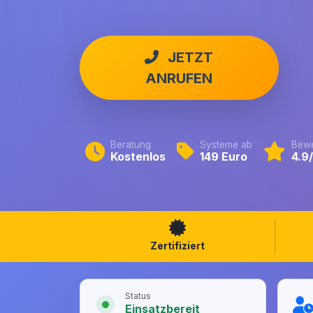
JETZT
ANRUFEN
Beratung
Systeme ab
Bewe
Kostenlos
149 Euro
4.9
Zertifiziert
Status
Einsatzbereit