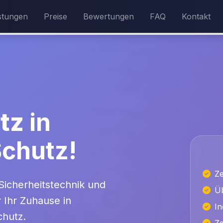
stungen
Preise
Bewertungen
FAQ
Kontakt
tz
in
Schutz!
Ze
Sicherheitstechnik und
Üb
r Ihr Zuhause in
In
chutz.
Ze