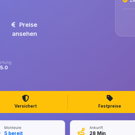
Preise
ansehen
rtung
/5.0
Versichert
Festpreise
Monteure
Ankunft
5
bereit
28
Min