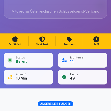
Mitglied im Österreichischen Schlüsseldienst-Verband
Zertifiziert
Versichert
Festpreis
24/7
Status
Monteure
Bereit
14
Ankunft
Heute
16
Min
49
UNSERE LEISTUNGEN