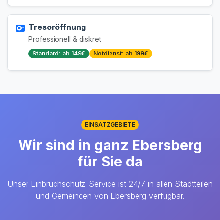
Tresoröffnung
Professionell & diskret
Standard: ab 149€
Notdienst: ab 199€
EINSATZGEBIETE
Wir sind in ganz Ebersberg
für Sie da
Unser Einbruchschutz-Service ist 24/7 in allen Stadtteilen
und Gemeinden von Ebersberg verfügbar.