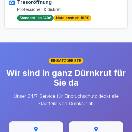
Tresoröffnung
Professionell & diskret
Standard: ab 149€
Notdienst: ab 199€
EINSATZGEBIETE
Wir sind in ganz Dürnkrut für
Sie da
Unser 24/7 Service für Einbruchschutz deckt alle
Stadtteile von Dürnkrut ab.