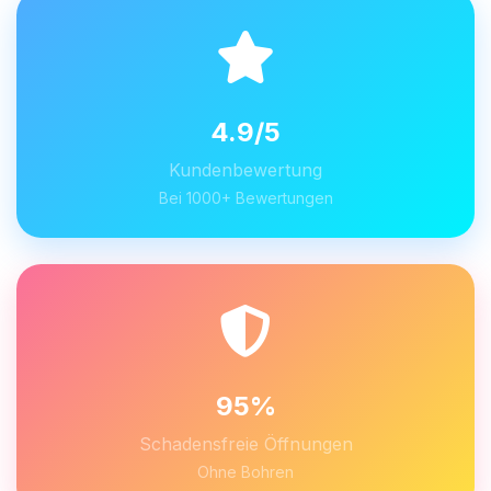
4.9/5
Kundenbewertung
Bei 1000+ Bewertungen
95%
Schadensfreie Öffnungen
Ohne Bohren