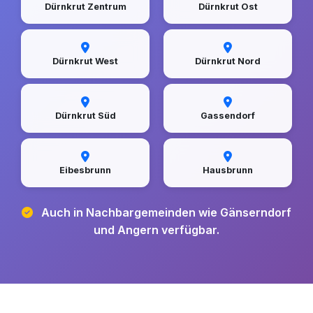
Dürnkrut Zentrum
Dürnkrut Ost
Dürnkrut West
Dürnkrut Nord
Dürnkrut Süd
Gassendorf
Eibesbrunn
Hausbrunn
Auch in Nachbargemeinden wie Gänserndorf
und Angern verfügbar.