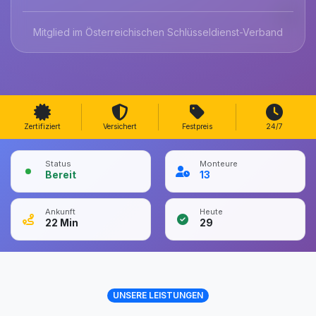
Mitglied im Österreichischen Schlüsseldienst-Verband
Zertifiziert
Versichert
Festpreis
24/7
Status
Monteure
Bereit
13
Ankunft
Heute
22
Min
29
UNSERE LEISTUNGEN