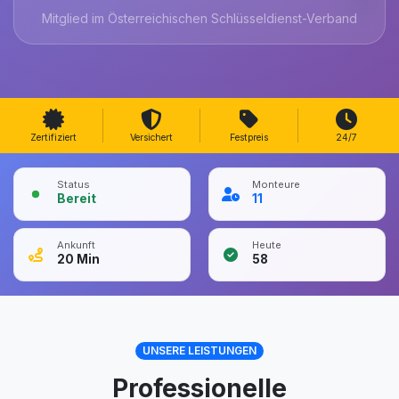
Mitglied im Österreichischen Schlüsseldienst-Verband
Zertifiziert
Versichert
Festpreis
24/7
Status
Monteure
Bereit
11
Ankunft
Heute
20
Min
58
UNSERE LEISTUNGEN
Professionelle