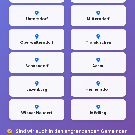
Untersdorf
Mitterndorf
Oberwaltersdorf
Traiskirchen
Sonnendorf
Achau
Laxenburg
Hennersdorf
Wiener Neudorf
Mödling
Sind wir auch in den angrenzenden Gemeinden