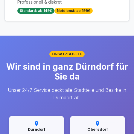
Professionell & diskret
Standard: ab 149€
Notdienst: ab 199€
EINSATZGEBIETE
Wir sind in ganz Dürndorf für
Sie da
Unser 24/7 Service deckt alle Stadtteile und Bezirke in
Dürndorf ab.
Dürndorf
Obersdorf