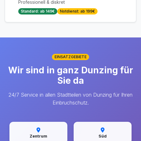
Professionell & diskret
Standard: ab 149€
Notdienst: ab 199€
EINSATZGEBIETE
Wir sind in ganz Dunzing für
Sie da
24/7 Service in allen Stadtteilen von Dunzing für Ihren
Einbruchschutz.
Zentrum
Süd