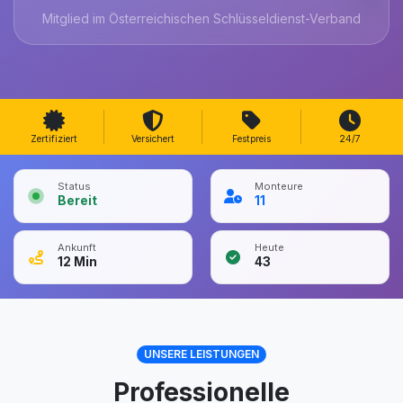
Mitglied im Österreichischen Schlüsseldienst-Verband
Zertifiziert
Versichert
Festpreis
24/7
Status
Monteure
Bereit
11
Ankunft
Heute
12
Min
43
UNSERE LEISTUNGEN
Professionelle