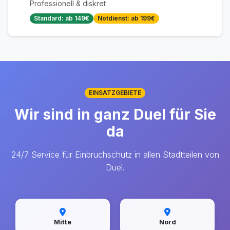
Professionell & diskret
Standard: ab 149€
Notdienst: ab 199€
EINSATZGEBIETE
Wir sind in ganz Duel für Sie
da
24/7 Service für Einbruchschutz in allen Stadtteilen von
Duel.
Mitte
Nord