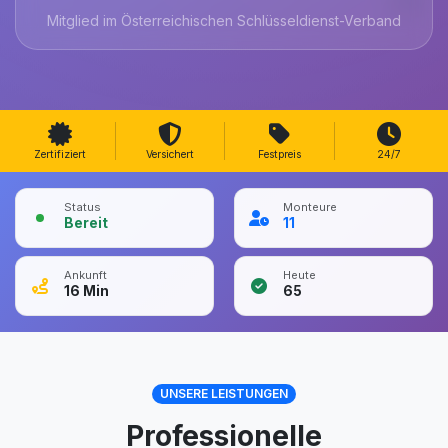
Mitglied im Österreichischen Schlüsseldienst-Verband
Zertifiziert
Versichert
Festpreis
24/7
Status
Monteure
Bereit
11
Ankunft
Heute
16
Min
65
UNSERE LEISTUNGEN
Professionelle