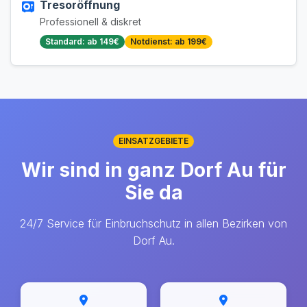
Tresoröffnung
Professionell & diskret
Standard: ab 149€
Notdienst: ab 199€
EINSATZGEBIETE
Wir sind in ganz Dorf Au für
Sie da
24/7 Service für Einbruchschutz in allen Bezirken von
Dorf Au.