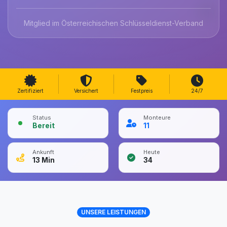
Mitglied im Österreichischen Schlüsseldienst-Verband
Zertifiziert
Versichert
Festpreis
24/7
Status
Monteure
Bereit
11
Ankunft
Heute
13
Min
34
UNSERE LEISTUNGEN