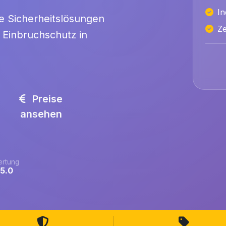
In
rte Sicherheitslösungen
Ze
n Einbruchschutz in
Preise
ansehen
rtung
/5.0