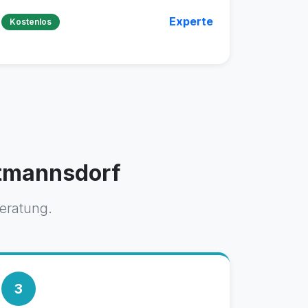
Experte
Kostenlos
etmannsdorf
Beratung.
3