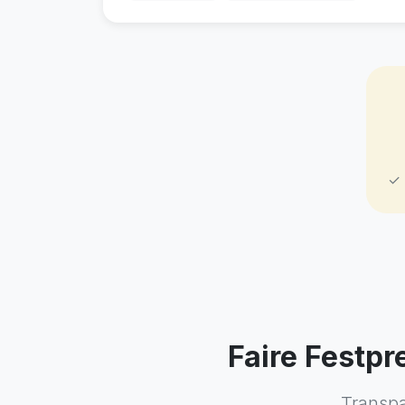
✓ 
Faire Festpr
Transpa