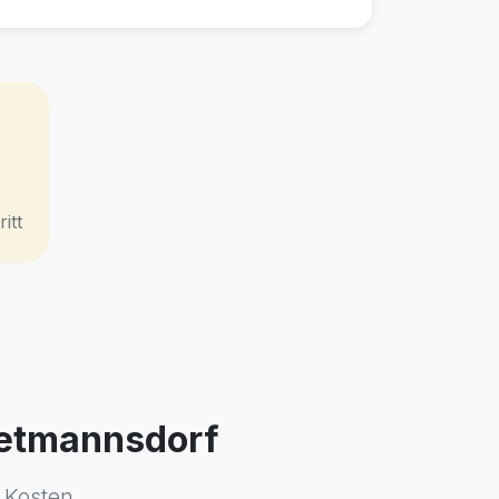
itt
Dietmannsdorf
 Kosten.