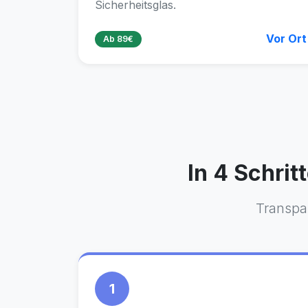
Sicherheitsglas.
Vor Ort
Ab 89€
In 4 Schri
Transpar
1