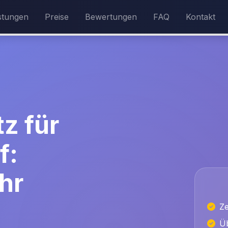
stungen
Preise
Bewertungen
FAQ
Kontakt
z für
f:
hr
Ze
Üb