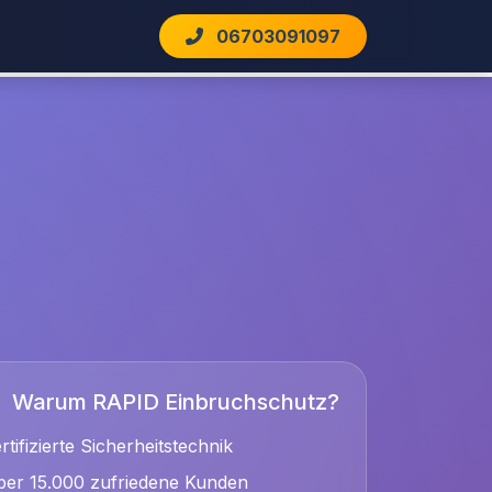
06703091097
Warum RAPID Einbruchschutz?
rtifizierte Sicherheitstechnik
er 15.000 zufriedene Kunden