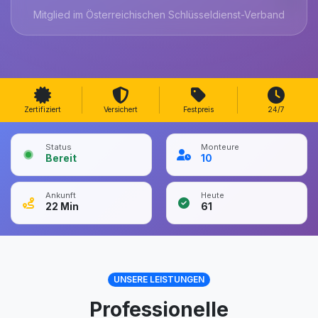
Mitglied im Österreichischen Schlüsseldienst-Verband
Zertifiziert
Versichert
Festpreis
24/7
Status
Monteure
Bereit
10
Ankunft
Heute
22
Min
61
UNSERE LEISTUNGEN
Professionelle