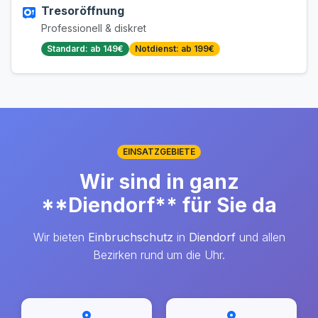
Tresoröffnung
Professionell & diskret
Standard: ab 149€
Notdienst: ab 199€
EINSATZGEBIETE
Wir sind in ganz
**Diendorf** für Sie da
Wir bieten
Einbruchschutz
in
Diendorf
und allen
Bezirken rund um die Uhr.