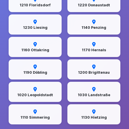
1210 Floridsdorf
1220 Donaustadt
1230 Liesing
1140 Penzing
1160 Ottakring
1170 Hernals
1190 Döbling
1200 Brigittenau
1020 Leopoldstadt
1030 Landstraße
1110 Simmering
1130 Hietzing