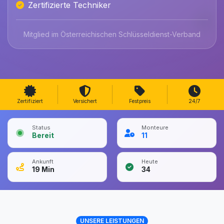
Zertifizierte Techniker
Mitglied im Österreichischen Schlüsseldienst-Verband
Zertifiziert
Versichert
Festpreis
24/7
Status
Monteure
Bereit
11
Ankunft
Heute
19
Min
34
UNSERE LEISTUNGEN