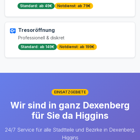
Standard: ab 49€
Notdienst: ab 79€
Tresoröffnung
Professionell & diskret
Standard: ab 149€
Notdienst: ab 199€
EINSATZGEBIETE
Wir sind in ganz Dexenberg
für Sie da Higgins
24/7 Service für alle Stadtteile und Bezirke in Dexenberg.
Higgins