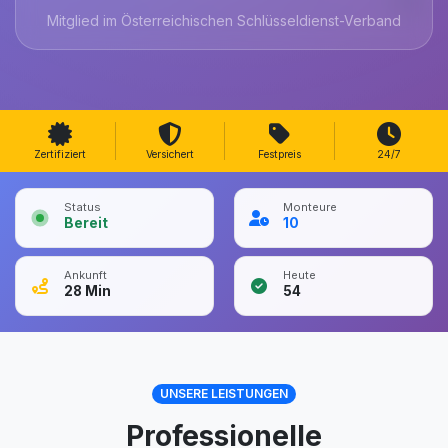
Mitglied im Österreichischen Schlüsseldienst-Verband
Zertifiziert
Versichert
Festpreis
24/7
Status
Monteure
Bereit
10
Ankunft
Heute
28
Min
54
UNSERE LEISTUNGEN
Professionelle