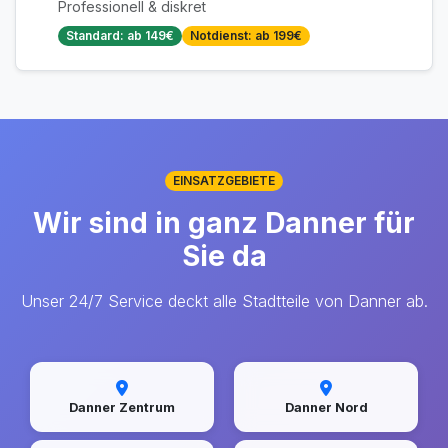
Professionell & diskret
Standard: ab 149€
Notdienst: ab 199€
EINSATZGEBIETE
Wir sind in ganz Danner für
Sie da
Unser 24/7 Service deckt alle Stadtteile von Danner ab.
Danner Zentrum
Danner Nord