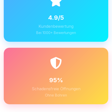
4.9/5
Kundenbewertung
Bei 1000+ Bewertungen
95%
Schadensfreie Öffnungen
Ohne Bohren