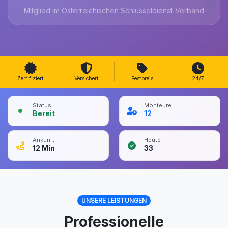
Mitglied im Österreichischen Schlüsseldienst-Verband
Zertifiziert
Versichert
Festpreis
24/7
Status
Monteure
Bereit
12
Ankunft
Heute
12
Min
33
UNSERE LEISTUNGEN
Professionelle