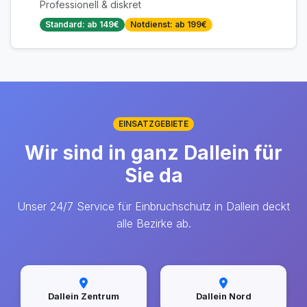
Professionell & diskret
Standard: ab 149€
Notdienst: ab 199€
EINSATZGEBIETE
Wir sind in ganz Dallein für
Sie da
Unser 24/7 Service für Einbruchschutz in Dallein deckt
alle Bezirke ab.
Dallein Zentrum
Dallein Nord