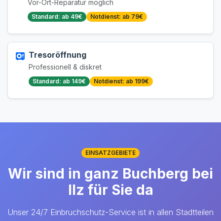
Vor-Ort-Reparatur möglich
Standard: ab 49€
Notdienst: ab 79€
Tresoröffnung
Professionell & diskret
Standard: ab 149€
Notdienst: ab 199€
EINSATZGEBIETE
Wir sind in ganz Buchberg bei
Ilz für Sie da
Unser 24/7 Einbruchschutz-Service ist in allen Stadtteilen