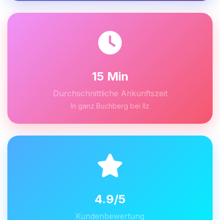
15 Min
Durchschnittliche Ankunftszeit
In ganz Buchberg bei Ilz
4.9/5
Kundenbewertung