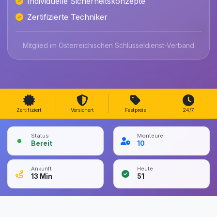
Individuelle Sicherheitskonzepte
Zertifizierte Techniker
Mitglied im Österreichischen Schlüsseldienst-Verband
Zertifiziert
Versichert
Festpreis
24/7
Status
Monteure
Bereit
10
Ankunft
Heute
13
Min
51