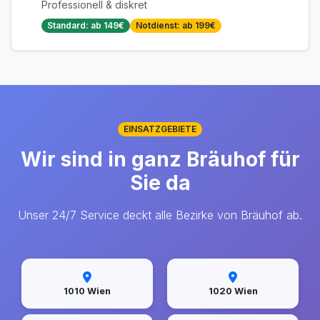
Professionell & diskret
Standard: ab 149€
Notdienst: ab 199€
EINSATZGEBIETE
Wir sind in ganz Bräuhof für
Sie da
Unser 24/7 Service deckt alle Bezirke von Bräuhof ab.
1010 Wien
1020 Wien