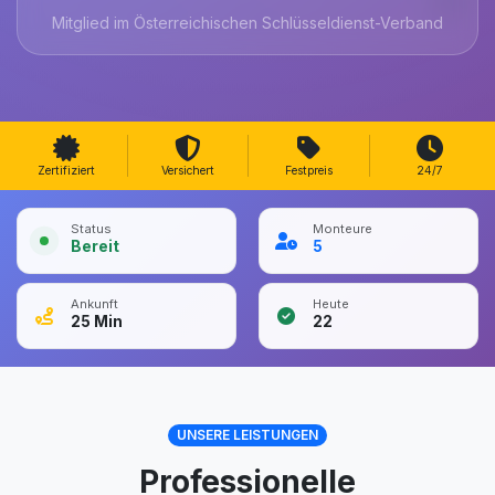
Mitglied im Österreichischen Schlüsseldienst-Verband
Zertifiziert
Versichert
Festpreis
24/7
Status
Monteure
Bereit
5
Ankunft
Heute
25
Min
22
UNSERE LEISTUNGEN
Professionelle