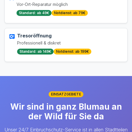
Vor-Ort-Reparatur möglich
Standard: ab 49€
Notdienst: ab 79€
Tresoröffnung
Professionell & diskret
Standard: ab 149€
Notdienst: ab 199€
EINSATZGEBIETE
Wir sind in ganz Blumau an
der Wild für Sie da
Unser 24/7 Einbruchschutz-Service ist in allen Stadtteilen