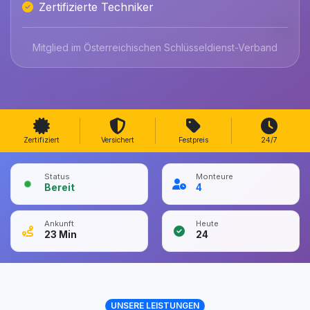
Zertifizierte Techniker
Mitglied im Österreichischen Schlüsseldienst-Verband
Zertifiziert
Versichert
Festpreis
24/7
Status
Monteure
Bereit
4
Ankunft
Heute
23
Min
24
UNSERE LEISTUNGEN