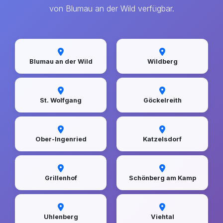
von Blumau an der Wild verfügbar.
Blumau an der Wild
Wildberg
St. Wolfgang
Göckelreith
Ober-Ingenried
Katzelsdorf
Grillenhof
Schönberg am Kamp
Uhlenberg
Viehtal