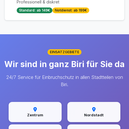
Professionell & diskret
Standard: ab 149€
Notdienst: ab 199€
EINSATZGEBIETE
Wir sind in ganz Biri für Sie da
24/7 Service für Einbruchschutz in allen Stadtteilen von
Biri.
Zentrum
Nordstadt