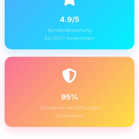
4.9/5
Kundenbewertung
Bei 1000+ Bewertungen
95%
Schadensfreie Öffnungen
Ohne Bohren