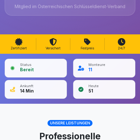
Mitglied im Österreichischen Schlüsseldienst-Verband
Zertifiziert
Versichert
Festpreis
24/7
Status
Monteure
Bereit
11
Ankunft
Heute
14
Min
51
UNSERE LEISTUNGEN
Professionelle