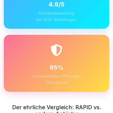
4.9/5
Kundenbewertung
Bei 1000+ Bewertungen
95%
Schadensfreie Öffnungen
Ohne Bohren
Der ehrliche Vergleich: RAPID vs.