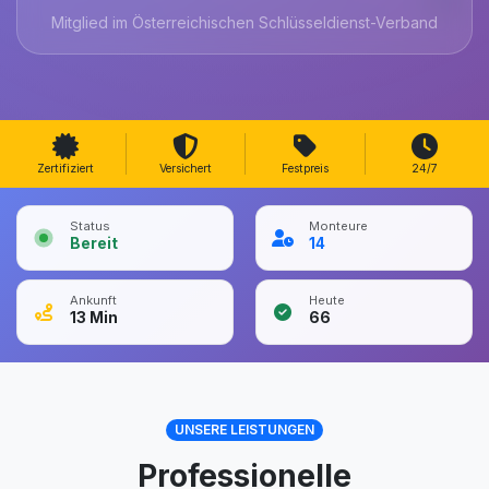
Mitglied im Österreichischen Schlüsseldienst-Verband
Zertifiziert
Versichert
Festpreis
24/7
Status
Monteure
Bereit
14
Ankunft
Heute
13
Min
66
UNSERE LEISTUNGEN
Professionelle