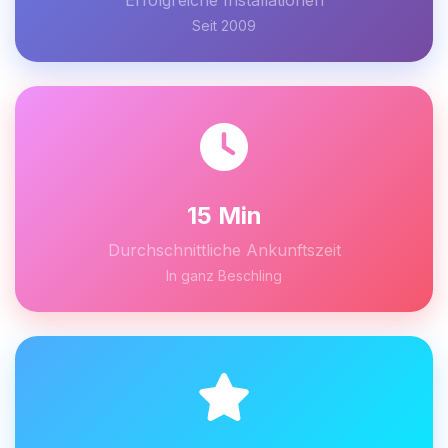
Erfolgreiche Installationen
Seit 2009
15 Min
Durchschnittliche Ankunftszeit
In ganz Beschling