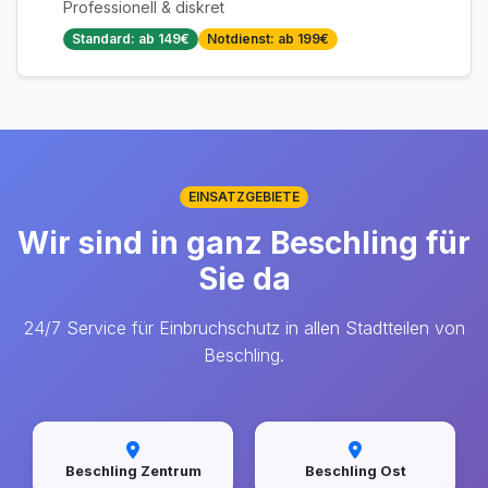
Professionell & diskret
Standard: ab 149€
Notdienst: ab 199€
EINSATZGEBIETE
Wir sind in ganz Beschling für
Sie da
24/7 Service für Einbruchschutz in allen Stadtteilen von
Beschling.
Beschling Zentrum
Beschling Ost