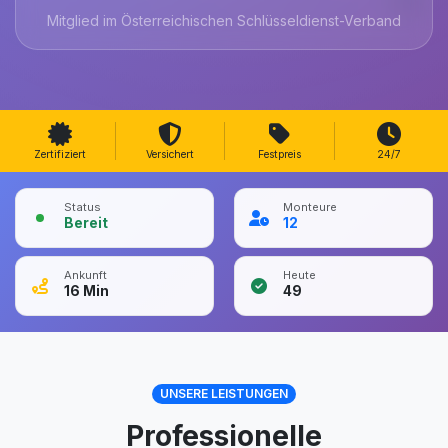
Mitglied im Österreichischen Schlüsseldienst-Verband
Zertifiziert
Versichert
Festpreis
24/7
Status
Monteure
Bereit
12
Ankunft
Heute
16
Min
49
UNSERE LEISTUNGEN
Professionelle