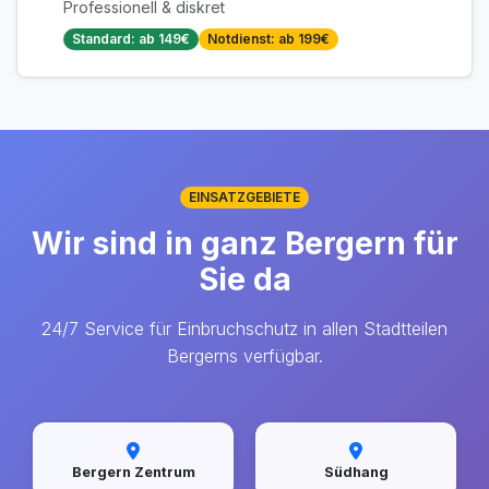
Professionell & diskret
Standard: ab 149€
Notdienst: ab 199€
EINSATZGEBIETE
Wir sind in ganz Bergern für
Sie da
24/7 Service für Einbruchschutz in allen Stadtteilen
Bergerns verfügbar.
Bergern Zentrum
Südhang