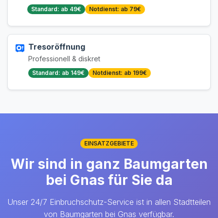
Standard: ab 49€
Notdienst: ab 79€
Tresoröffnung
Professionell & diskret
Standard: ab 149€
Notdienst: ab 199€
EINSATZGEBIETE
Wir sind in ganz Baumgarten
bei Gnas für Sie da
Unser 24/7 Einbruchschutz-Service ist in allen Stadtteilen
von Baumgarten bei Gnas verfügbar.