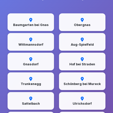
Baumgarten bei Gnas
Obergnas
Wittmannsdorf
Aug-Spielfeld
Gnasdorf
Hof bei Straden
Trunkenegg
Schönberg bei Mureck
Sattelbach
Ulrichsdorf