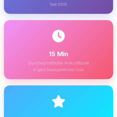
Seit 2009
15 Min
Durchschnittliche Ankunftszeit
In ganz Baumgarten bei Gnas