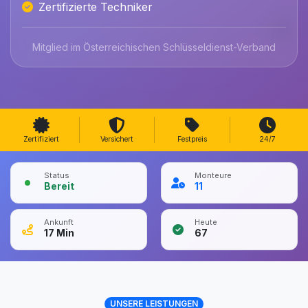
Zertifizierte Techniker
Mitglied im Österreichischen Schlüsseldienst-Verband
Zertifiziert
Versichert
Festpreis
24/7
Status
Monteure
Bereit
11
Ankunft
Heute
17
Min
67
UNSERE LEISTUNGEN