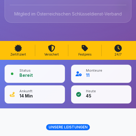
Mitglied im Österreichischen Schlüsseldienst-Verband
Zertifiziert
Versichert
Festpreis
24/7
Status
Monteure
Bereit
11
Ankunft
Heute
14
Min
45
UNSERE LEISTUNGEN