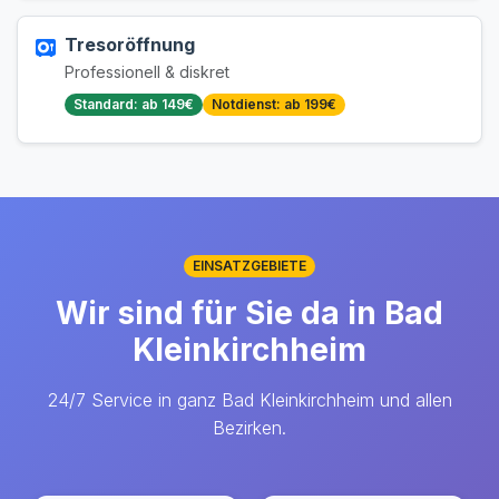
Tresoröffnung
Professionell & diskret
Standard: ab 149€
Notdienst: ab 199€
EINSATZGEBIETE
Wir sind für Sie da in Bad
Kleinkirchheim
24/7 Service in ganz Bad Kleinkirchheim und allen
Bezirken.