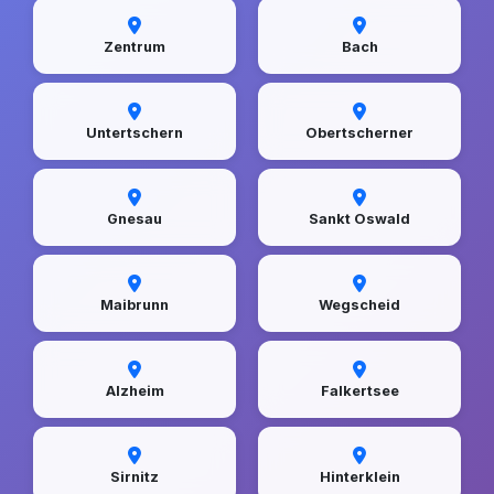
Zentrum
Bach
Untertschern
Obertscherner
Gnesau
Sankt Oswald
Maibrunn
Wegscheid
Alzheim
Falkertsee
Sirnitz
Hinterklein